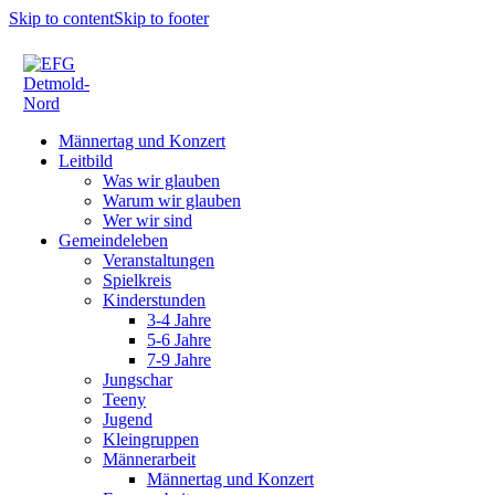
Skip to content
Skip to footer
Männertag und Konzert
Leitbild
Was wir glauben
Warum wir glauben
Wer wir sind
Gemeindeleben
Veranstaltungen
Spielkreis
Kinderstunden
3-4 Jahre
5-6 Jahre
7-9 Jahre
Jungschar
Teeny
Jugend
Kleingruppen
Männerarbeit
Männertag und Konzert