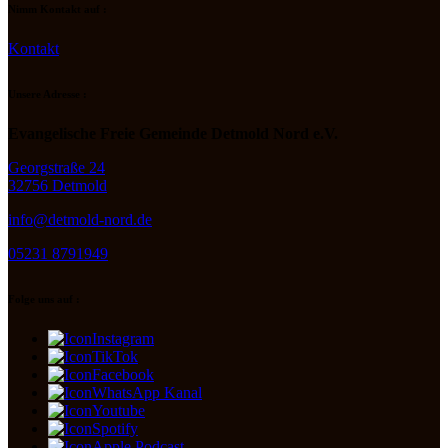
Nimm Kontakt auf :
Kontakt
Unsere Adresse :
Evangelische Freie Gemeinde Detmold Nord e.V.
Georgstraße 24
32756 Detmold
info@detmold-nord.de
05231 8791949
Folge uns auf :
Instagram
TikTok
Facebook
WhatsApp Kanal
Youtube
Spotify
Apple Podcast