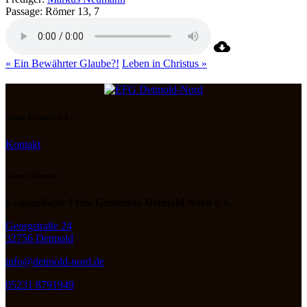
Passage:
Römer 13, 7
« Ein Bewährter Glaube?!
Leben in Christus »
Nimm Kontakt auf :
Kontakt
Unsere Adresse :
Evangelische Freie Gemeinde Detmold Nord e.V.
Georgstraße 24
32756 Detmold
info@detmold-nord.de
05231 8791949