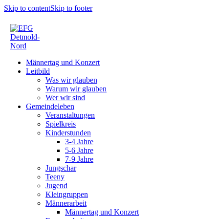
Skip to content
Skip to footer
Männertag und Konzert
Leitbild
Was wir glauben
Warum wir glauben
Wer wir sind
Gemeindeleben
Veranstaltungen
Spielkreis
Kinderstunden
3-4 Jahre
5-6 Jahre
7-9 Jahre
Jungschar
Teeny
Jugend
Kleingruppen
Männerarbeit
Männertag und Konzert