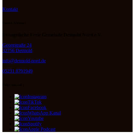
Kontakt
Unsere Adresse :
Evangelische Freie Gemeinde Detmold Nord e.V.
Georgstraße 24
32756 Detmold
info@detmold-nord.de
05231 8791949
Folge uns auf :
Instagram
TikTok
Facebook
WhatsApp Kanal
Youtube
Spotify
Apple Podcast