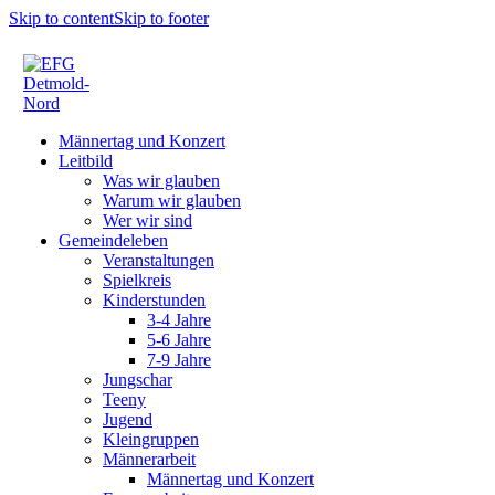
Skip to content
Skip to footer
Männertag und Konzert
Leitbild
Was wir glauben
Warum wir glauben
Wer wir sind
Gemeindeleben
Veranstaltungen
Spielkreis
Kinderstunden
3-4 Jahre
5-6 Jahre
7-9 Jahre
Jungschar
Teeny
Jugend
Kleingruppen
Männerarbeit
Männertag und Konzert