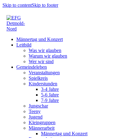
Skip to content
Skip to footer
Männertag und Konzert
Leitbild
Was wir glauben
Warum wir glauben
Wer wir sind
Gemeindeleben
Veranstaltungen
Spielkreis
Kinderstunden
3-4 Jahre
5-6 Jahre
7-9 Jahre
Jungschar
Teeny
Jugend
Kleingruppen
Männerarbeit
Männertag und Konzert