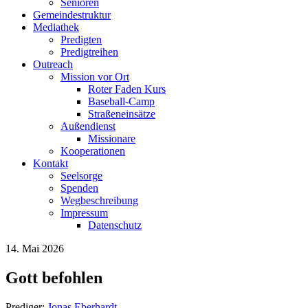
Senioren
Gemeindestruktur
Mediathek
Predigten
Predigtreihen
Outreach
Mission vor Ort
Roter Faden Kurs
Baseball-Camp
Straßeneinsätze
Außendienst
Missionare
Kooperationen
Kontakt
Seelsorge
Spenden
Wegbeschreibung
Impressum
Datenschutz
14. Mai 2026
Gott befohlen
Prediger:
Jonas Eberhardt