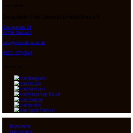
Unsere Adresse :
Evangelische Freie Gemeinde Detmold Nord e.V.
Georgstraße 24
32756 Detmold
info@detmold-nord.de
05231 8791949
Folge uns auf :
Instagram
TikTok
Facebook
WhatsApp Kanal
Youtube
Spotify
Apple Podcast
Impressum
Datenschutz