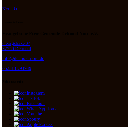
Kontakt
Unsere Adresse :
Evangelische Freie Gemeinde Detmold Nord e.V.
Georgstraße 24
32756 Detmold
info@detmold-nord.de
05231 8791949
Folge uns auf :
Instagram
TikTok
Facebook
WhatsApp Kanal
Youtube
Spotify
Apple Podcast