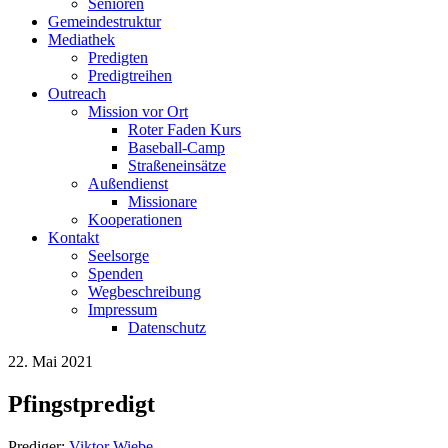
Senioren
Gemeindestruktur
Mediathek
Predigten
Predigtreihen
Outreach
Mission vor Ort
Roter Faden Kurs
Baseball-Camp
Straßeneinsätze
Außendienst
Missionare
Kooperationen
Kontakt
Seelsorge
Spenden
Wegbeschreibung
Impressum
Datenschutz
22. Mai 2021
Pfingstpredigt
Prediger:
Viktor Wiebe