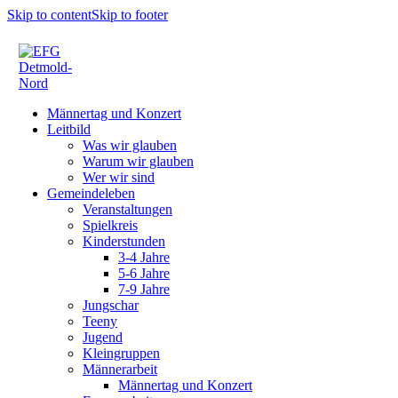
Skip to content
Skip to footer
Männertag und Konzert
Leitbild
Was wir glauben
Warum wir glauben
Wer wir sind
Gemeindeleben
Veranstaltungen
Spielkreis
Kinderstunden
3-4 Jahre
5-6 Jahre
7-9 Jahre
Jungschar
Teeny
Jugend
Kleingruppen
Männerarbeit
Männertag und Konzert