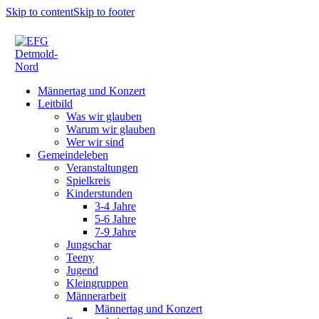
Skip to content
Skip to footer
Männertag und Konzert
Leitbild
Was wir glauben
Warum wir glauben
Wer wir sind
Gemeindeleben
Veranstaltungen
Spielkreis
Kinderstunden
3-4 Jahre
5-6 Jahre
7-9 Jahre
Jungschar
Teeny
Jugend
Kleingruppen
Männerarbeit
Männertag und Konzert