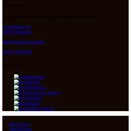
Unsere Adresse :
Evangelische Freie Gemeinde Detmold Nord e.V.
Georgstraße 24
32756 Detmold
info@detmold-nord.de
05231 8791949
Folge uns auf :
Instagram
TikTok
Facebook
WhatsApp Kanal
Youtube
Spotify
Apple Podcast
Impressum
Datenschutz