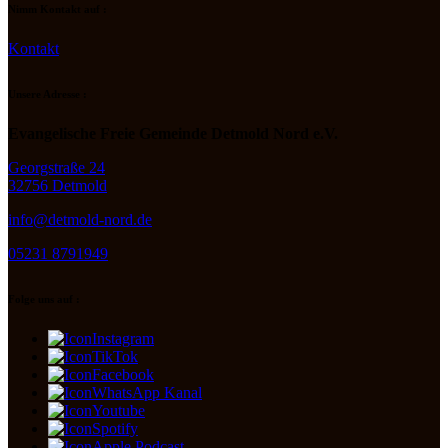
Nimm Kontakt auf :
Kontakt
Unsere Adresse :
Evangelische Freie Gemeinde Detmold Nord e.V.
Georgstraße 24
32756 Detmold
info@detmold-nord.de
05231 8791949
Folge uns auf :
Instagram
TikTok
Facebook
WhatsApp Kanal
Youtube
Spotify
Apple Podcast