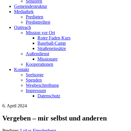
Senioren
Gemeindestruktur
Mediathek
Predigten
Predigtreihen
Outreach
Mission vor Ort
Roter Faden Kurs
Baseball-Camp
Straßeneinsätze
Außendienst
Missionare
Kooperationen
Kontakt
Seelsorge
Spenden
Wegbeschreibung
Impressum
Datenschutz
6. April 2024
Vergeben – mir selbst und anderen
Prediger:
Lukas Freudenberg