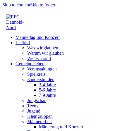
Skip to content
Skip to footer
Männertag und Konzert
Leitbild
Was wir glauben
Warum wir glauben
Wer wir sind
Gemeindeleben
Veranstaltungen
Spielkreis
Kinderstunden
3-4 Jahre
5-6 Jahre
7-9 Jahre
Jungschar
Teeny
Jugend
Kleingruppen
Männerarbeit
Männertag und Konzert