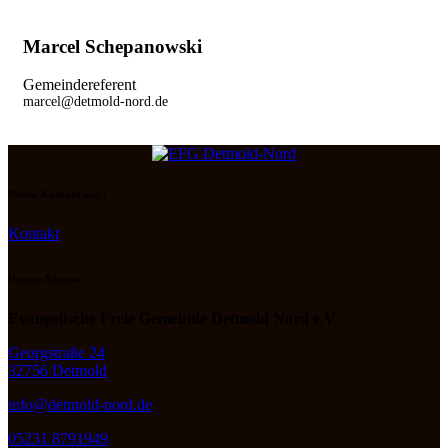
Marcel Schepanowski
Gemeindereferent
marcel@detmold-nord.de
Nimm Kontakt auf :
Kontakt
Unsere Adresse :
Evangelische Freie Gemeinde Detmold Nord e.V.
Georgstraße 24
32756 Detmold
info@detmold-nord.de
05231 8791949