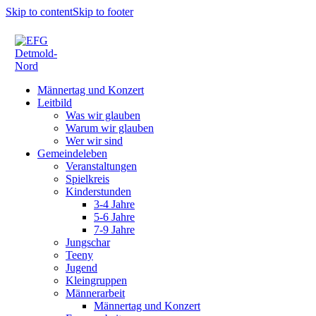
Skip to content
Skip to footer
Männertag und Konzert
Leitbild
Was wir glauben
Warum wir glauben
Wer wir sind
Gemeindeleben
Veranstaltungen
Spielkreis
Kinderstunden
3-4 Jahre
5-6 Jahre
7-9 Jahre
Jungschar
Teeny
Jugend
Kleingruppen
Männerarbeit
Männertag und Konzert