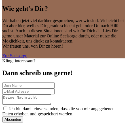
Wie geht's Dir?
Wir haben jetzt viel darüber gesprochen, wer wir sind. Vielleicht bist
Du aber hier, weil es Dir gerade schlecht geht oder Du nach Hilfe
suchst. Auch in diesen Situationen sind wir für Dich da. Lies Dir
gerne unser Material zur Online Seelsorge durch, oder nutze die
Möglichkeit, uns direkt zu kontaktieren.
Wir freuen uns, von Dir zu hören!
Zur Seelsorge
Klingt interessant?
Dann schreib uns gerne!
Ich bin damit einverstanden, dass die von mir angegebenen
Daten erhoben und gespeichert werden.
Absenden