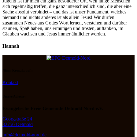
Jugend ist für mich ein ganz besonderer Ort, weil junge Menschen
sich regelmäßig treffen, die ganz unterschiedlich sind, die aber eine
Sache absolut verbindet – und das ist unser Fundament, welches
niemand und nichts anderes ist als allein Jesus! Wir dürfen
zusammen Neues aus Gottes Wort lernen, verstehen und darüber
staunen, Spaß haben, uns ermutigen und trösten, auftanken, im
Glauben wachsen und Jesus immer ähnlicher werden.
Hannah
Nimm Kontakt auf :
Kontakt
Unsere Adresse :
Evangelische Freie Gemeinde Detmold Nord e.V.
Georgstraße 24
32756 Detmold
info@detmold-nord.de