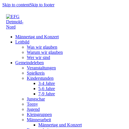
Skip to content
Skip to footer
Männertag und Konzert
Leitbild
Was wir glauben
Warum wir glauben
Wer wir sind
Gemeindeleben
Veranstaltungen
Spielkreis
Kinderstunden
3-4 Jahre
5-6 Jahre
7-9 Jahre
Jungschar
Teeny
Jugend
Kleingruppen
Männerarbeit
Männertag und Konzert