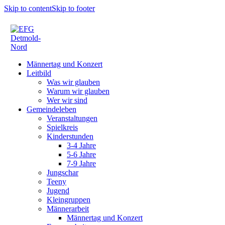
Skip to content
Skip to footer
Männertag und Konzert
Leitbild
Was wir glauben
Warum wir glauben
Wer wir sind
Gemeindeleben
Veranstaltungen
Spielkreis
Kinderstunden
3-4 Jahre
5-6 Jahre
7-9 Jahre
Jungschar
Teeny
Jugend
Kleingruppen
Männerarbeit
Männertag und Konzert