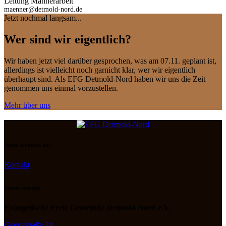
Leitung Männerarbeit
maenner@detmold-nord.de
Jetzt nochmal langsam...
Wer sind wir eigentlich?
Wir haben jetzt viel darüber gesprochen, was am 07.11. geplant ist,
allerdings ist vielleicht noch garnicht klar, wer wir eigentlich
überhaupt sind. Als EFG Detmold-Nord haben wir uns die Zeit
genommen uns einmal vorzustellen.
Mehr über uns
Nimm Kontakt auf :
Kontakt
Unsere Adresse :
Evangelische Freie Gemeinde Detmold Nord e.V.
Georgstraße 24