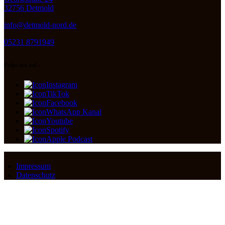
32756 Detmold
info@detmold-nord.de
05231 8791949
Folge uns auf :
Instagram
TikTok
Facebook
WhatsApp Kanal
Youtube
Spotify
Apple Podcast
Impressum
Datenschutz