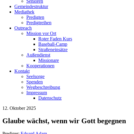
Senioren
Gemeindestruktur
Mediathek
Predigten
Predigtreihen
Outreach
Mission vor Ort
Roter Faden Kurs
Baseball-Camp
Straßeneinsätze
Außendienst
Missionare
Kooperationen
Kontakt
Seelsorge
Spenden
Wegbeschreibung
Impressum
Datenschutz
12. Oktober 2025
Glaube wächst, wenn wir Gott begegnen
Prediger:
Eduard Adam