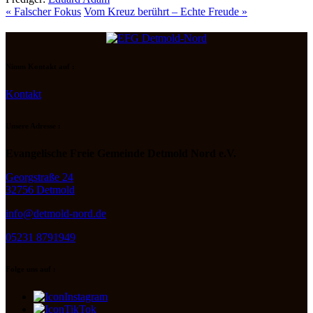
« Falscher Fokus
Vom Kreuz berührt – Echte Freude »
Nimm Kontakt auf :
Kontakt
Unsere Adresse :
Evangelische Freie Gemeinde Detmold Nord e.V.
Georgstraße 24
32756 Detmold
info@detmold-nord.de
05231 8791949
Folge uns auf :
Instagram
TikTok