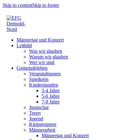
Skip to content
Skip to footer
Männertag und Konzert
Leitbild
Was wir glauben
Warum wir glauben
Wer wir sind
Gemeindeleben
Veranstaltungen
Spielkreis
Kinderstunden
3-4 Jahre
5-6 Jahre
7-9 Jahre
Jungschar
Teeny
Jugend
Kleingruppen
Männerarbeit
Männertag und Konzert