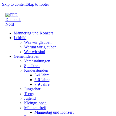
Skip to content
Skip to footer
Männertag und Konzert
Leitbild
Was wir glauben
Warum wir glauben
Wer wir sind
Gemeindeleben
Veranstaltungen
Spielkreis
Kinderstunden
3-4 Jahre
5-6 Jahre
7-9 Jahre
Jungschar
Teeny
Jugend
Kleingruppen
Männerarbeit
Männertag und Konzert