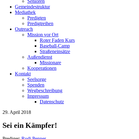
Senioren
Gemeindestruktur
Mediathek
Predigten
Predigtreihen
Outreach
Mission vor Ort
Roter Faden Kurs
Baseball-Camp
Straßeneinsätze
Außendienst
Missionare
Kooperationen
Kontakt
Seelsorge
Spenden
Wegbeschreibung
Impressum
Datenschutz
29. April 2018
Sei ein Kämpfer!
Prediger:
Rudi Penner