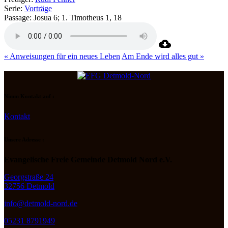
Serie:
Vorträge
Passage:
Josua 6; 1. Timotheus 1, 18
« Anweisungen für ein neues Leben
Am Ende wird alles gut »
Nimm Kontakt auf :
Kontakt
Unsere Adresse :
Evangelische Freie Gemeinde Detmold Nord e.V.
Georgstraße 24
32756 Detmold
info@detmold-nord.de
05231 8791949