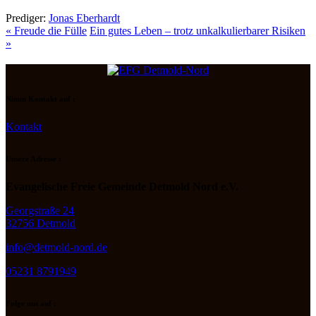
Prediger:
Jonas Eberhardt
« Freude die Fülle
Ein gutes Leben – trotz unkalkulierbarer Risiken
»
Nimm Kontakt auf :
Kontakt
Unsere Adresse :
Evangelische Freie Gemeinde Detmold Nord e.V.
Georgstraße 24
32756 Detmold
info@detmold-nord.de
05231 8791949
Folge uns auf :