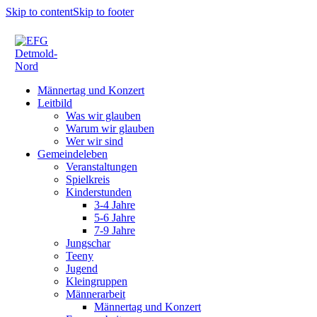
Skip to content
Skip to footer
Männertag und Konzert
Leitbild
Was wir glauben
Warum wir glauben
Wer wir sind
Gemeindeleben
Veranstaltungen
Spielkreis
Kinderstunden
3-4 Jahre
5-6 Jahre
7-9 Jahre
Jungschar
Teeny
Jugend
Kleingruppen
Männerarbeit
Männertag und Konzert