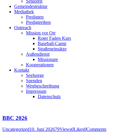
Senioren
Gemeindestruktur
Mediathek
Predigten
Predigtreihen
Outreach
Mission vor Ort
Roter Faden Kurs
Baseball-Camp
Straßeneinsätze
Außendienst
Missionare
Kooperationen
Kontakt
Seelsorge
Spenden
Wegbeschreibung
Impressum
Datenschutz
BBC 2026
Uncategorized
10. Juni 2026
79
Views
0
Likes
0
Comments