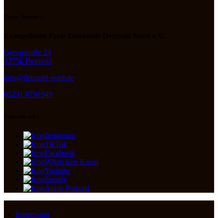
Unsere Adresse :
Evangelische Freie Gemeinde Detmold Nord e.V.
Georgstraße 24
32756 Detmold
info@detmold-nord.de
05231 8791949
Folge uns auf :
Instagram
TikTok
Facebook
WhatsApp Kanal
Youtube
Spotify
Apple Podcast
Impressum