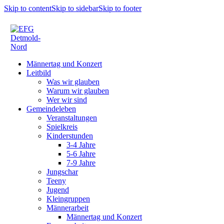
Skip to content
Skip to sidebar
Skip to footer
Männertag und Konzert
Leitbild
Was wir glauben
Warum wir glauben
Wer wir sind
Gemeindeleben
Veranstaltungen
Spielkreis
Kinderstunden
3-4 Jahre
5-6 Jahre
7-9 Jahre
Jungschar
Teeny
Jugend
Kleingruppen
Männerarbeit
Männertag und Konzert