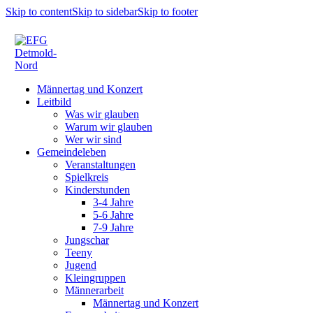
Skip to content
Skip to sidebar
Skip to footer
Männertag und Konzert
Leitbild
Was wir glauben
Warum wir glauben
Wer wir sind
Gemeindeleben
Veranstaltungen
Spielkreis
Kinderstunden
3-4 Jahre
5-6 Jahre
7-9 Jahre
Jungschar
Teeny
Jugend
Kleingruppen
Männerarbeit
Männertag und Konzert