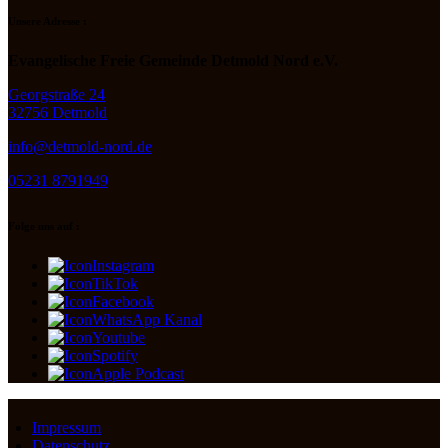
Unsere Adresse :
Evangelische Freie Gemeinde Detmold Nord e.V.
Georgstraße 24
32756 Detmold
info@detmold-nord.de
05231 8791949
Folge uns auf :
Instagram
TikTok
Facebook
WhatsApp Kanal
Youtube
Spotify
Apple Podcast
Impressum
Datenschutz