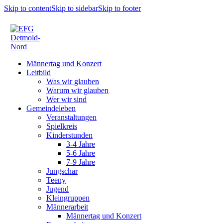
Skip to content
Skip to sidebar
Skip to footer
Männertag und Konzert
Leitbild
Was wir glauben
Warum wir glauben
Wer wir sind
Gemeindeleben
Veranstaltungen
Spielkreis
Kinderstunden
3-4 Jahre
5-6 Jahre
7-9 Jahre
Jungschar
Teeny
Jugend
Kleingruppen
Männerarbeit
Männertag und Konzert