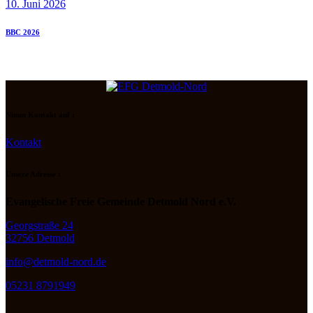
10. Juni 2026
BBC 2026
Nimm Kontakt auf :
Kontakt
Unsere Adresse :
Evangelische Freie Gemeinde Detmold Nord e.V.
Georgstraße 24
32756 Detmold
info@detmold-nord.de
05231 8791949