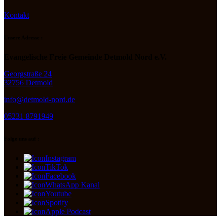
Kontakt
Unsere Adresse :
Evangelische Freie Gemeinde Detmold Nord e.V.
Georgstraße 24
32756 Detmold
info@detmold-nord.de
05231 8791949
Folge uns auf :
Instagram
TikTok
Facebook
WhatsApp Kanal
Youtube
Spotify
Apple Podcast