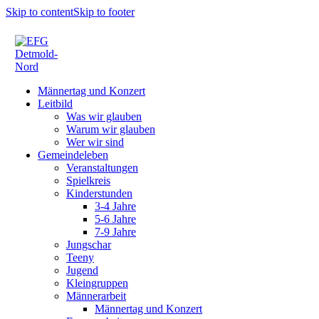
Skip to content
Skip to footer
Männertag und Konzert
Leitbild
Was wir glauben
Warum wir glauben
Wer wir sind
Gemeindeleben
Veranstaltungen
Spielkreis
Kinderstunden
3-4 Jahre
5-6 Jahre
7-9 Jahre
Jungschar
Teeny
Jugend
Kleingruppen
Männerarbeit
Männertag und Konzert