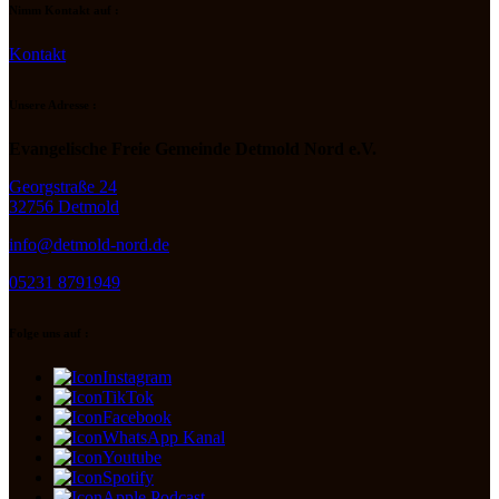
Nimm Kontakt auf :
Kontakt
Unsere Adresse :
Evangelische Freie Gemeinde Detmold Nord e.V.
Georgstraße 24
32756 Detmold
info@detmold-nord.de
05231 8791949
Folge uns auf :
Instagram
TikTok
Facebook
WhatsApp Kanal
Youtube
Spotify
Apple Podcast