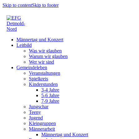
Skip to content
Skip to footer
Männertag und Konzert
Leitbild
Was wir glauben
Warum wir glauben
Wer wir sind
Gemeindeleben
Veranstaltungen
Spielkreis
Kinderstunden
3-4 Jahre
5-6 Jahre
7-9 Jahre
Jungschar
Teeny
Jugend
Kleingruppen
Männerarbeit
Männertag und Konzert