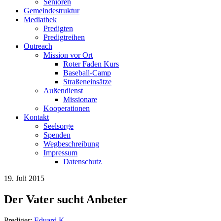
Senioren
Gemeindestruktur
Mediathek
Predigten
Predigtreihen
Outreach
Mission vor Ort
Roter Faden Kurs
Baseball-Camp
Straßeneinsätze
Außendienst
Missionare
Kooperationen
Kontakt
Seelsorge
Spenden
Wegbeschreibung
Impressum
Datenschutz
19. Juli 2015
Der Vater sucht Anbeter
Prediger:
Eduard K.