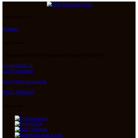
Nimm Kontakt auf :
Kontakt
Unsere Adresse :
Evangelische Freie Gemeinde Detmold Nord e.V.
Georgstraße 24
32756 Detmold
info@detmold-nord.de
05231 8791949
Folge uns auf :
Instagram
TikTok
Facebook
WhatsApp Kanal