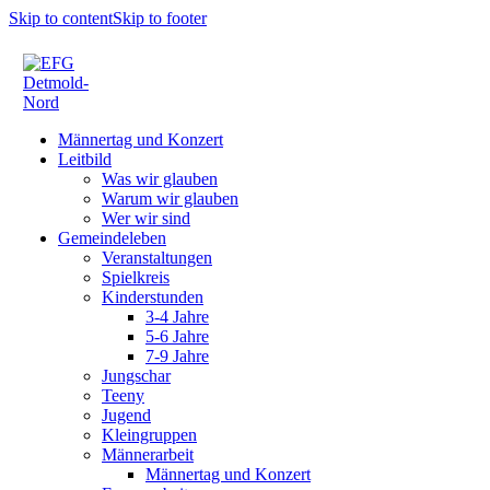
Skip to content
Skip to footer
Männertag und Konzert
Leitbild
Was wir glauben
Warum wir glauben
Wer wir sind
Gemeindeleben
Veranstaltungen
Spielkreis
Kinderstunden
3-4 Jahre
5-6 Jahre
7-9 Jahre
Jungschar
Teeny
Jugend
Kleingruppen
Männerarbeit
Männertag und Konzert