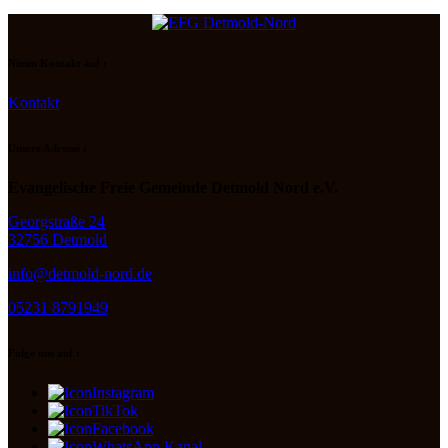
Nimm Kontakt auf :
Kontakt
Unsere Adresse :
Evangelische Freie Gemeinde Detmold Nord e.V.
Georgstraße 24
32756 Detmold
info@detmold-nord.de
05231 8791949
Folge uns auf :
Instagram
TikTok
Facebook
WhatsApp Kanal