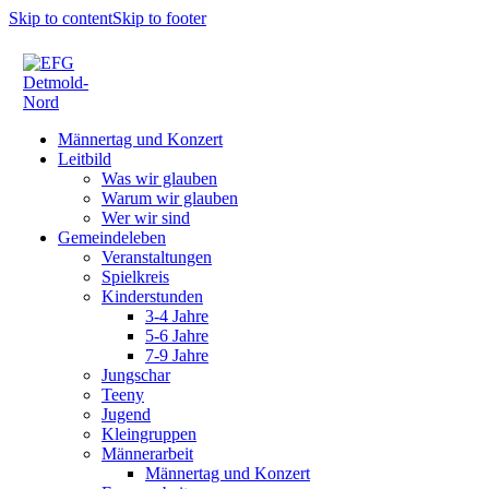
Skip to content
Skip to footer
Männertag und Konzert
Leitbild
Was wir glauben
Warum wir glauben
Wer wir sind
Gemeindeleben
Veranstaltungen
Spielkreis
Kinderstunden
3-4 Jahre
5-6 Jahre
7-9 Jahre
Jungschar
Teeny
Jugend
Kleingruppen
Männerarbeit
Männertag und Konzert