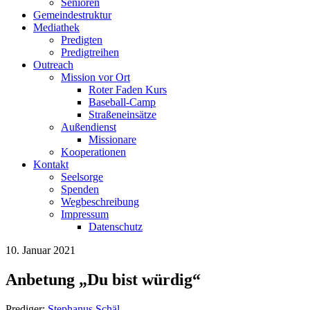
Senioren
Gemeindestruktur
Mediathek
Predigten
Predigtreihen
Outreach
Mission vor Ort
Roter Faden Kurs
Baseball-Camp
Straßeneinsätze
Außendienst
Missionare
Kooperationen
Kontakt
Seelsorge
Spenden
Wegbeschreibung
Impressum
Datenschutz
10. Januar 2021
Anbetung „Du bist würdig“
Prediger:
Stephanus Schäl