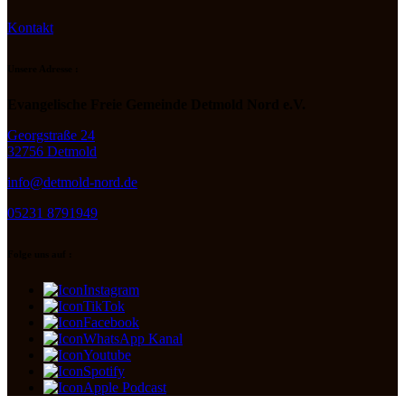
Kontakt
Unsere Adresse :
Evangelische Freie Gemeinde Detmold Nord e.V.
Georgstraße 24
32756 Detmold
info@detmold-nord.de
05231 8791949
Folge uns auf :
Instagram
TikTok
Facebook
WhatsApp Kanal
Youtube
Spotify
Apple Podcast