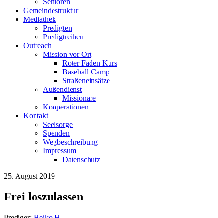
Senioren
Gemeindestruktur
Mediathek
Predigten
Predigtreihen
Outreach
Mission vor Ort
Roter Faden Kurs
Baseball-Camp
Straßeneinsätze
Außendienst
Missionare
Kooperationen
Kontakt
Seelsorge
Spenden
Wegbeschreibung
Impressum
Datenschutz
25. August 2019
Frei loszulassen
Prediger:
Heiko H.