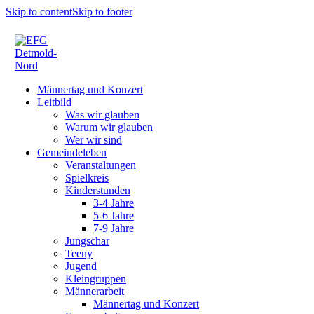
Skip to content
Skip to footer
Männertag und Konzert
Leitbild
Was wir glauben
Warum wir glauben
Wer wir sind
Gemeindeleben
Veranstaltungen
Spielkreis
Kinderstunden
3-4 Jahre
5-6 Jahre
7-9 Jahre
Jungschar
Teeny
Jugend
Kleingruppen
Männerarbeit
Männertag und Konzert