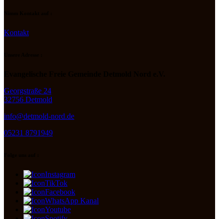
Nimm Kontakt auf :
Kontakt
Unsere Adresse :
Evangelische Freie Gemeinde Detmold Nord e.V.
Georgstraße 24
32756 Detmold
info@detmold-nord.de
05231 8791949
Folge uns auf :
Instagram
TikTok
Facebook
WhatsApp Kanal
Youtube
Spotify