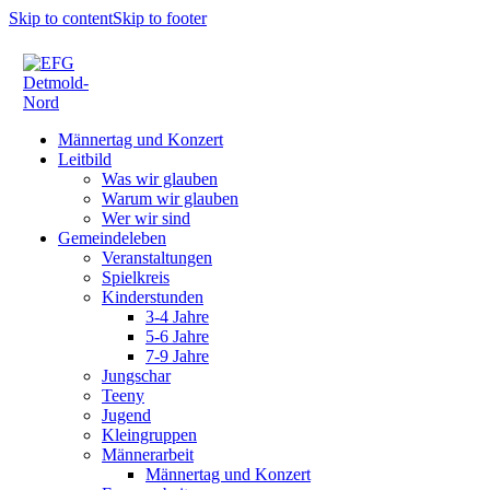
Skip to content
Skip to footer
Männertag und Konzert
Leitbild
Was wir glauben
Warum wir glauben
Wer wir sind
Gemeindeleben
Veranstaltungen
Spielkreis
Kinderstunden
3-4 Jahre
5-6 Jahre
7-9 Jahre
Jungschar
Teeny
Jugend
Kleingruppen
Männerarbeit
Männertag und Konzert