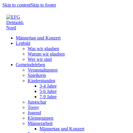
Skip to content
Skip to footer
Männertag und Konzert
Leitbild
Was wir glauben
Warum wir glauben
Wer wir sind
Gemeindeleben
Veranstaltungen
Spielkreis
Kinderstunden
3-4 Jahre
5-6 Jahre
7-9 Jahre
Jungschar
Teeny
Jugend
Kleingruppen
Männerarbeit
Männertag und Konzert