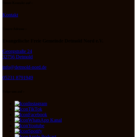
Nimm Kontakt auf :
Kontakt
Unsere Adresse :
Evangelische Freie Gemeinde Detmold Nord e.V.
Georgstraße 24
32756 Detmold
info@detmold-nord.de
05231 8791949
Folge uns auf :
Instagram
TikTok
Facebook
WhatsApp Kanal
Youtube
Spotify
Apple Podcast