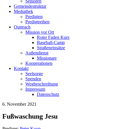
Senioren
Gemeindestruktur
Mediathek
Predigten
Predigtreihen
Outreach
Mission vor Ort
Roter Faden Kurs
Baseball-Camp
Straßeneinsätze
Außendienst
Missionare
Kooperationen
Kontakt
Seelsorge
Spenden
Wegbeschreibung
Impressum
Datenschutz
6. November 2021
Fußwaschung Jesu
Prediger:
Peter Koop