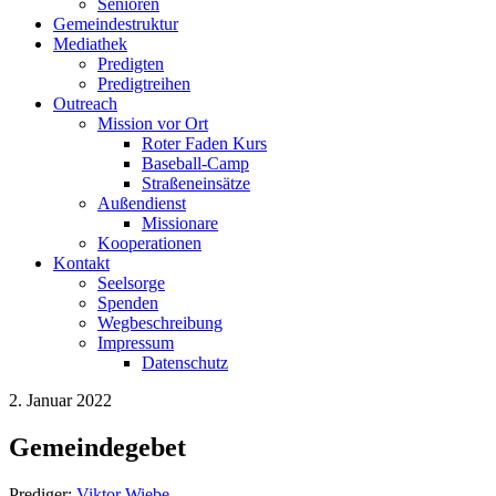
Senioren
Gemeindestruktur
Mediathek
Predigten
Predigtreihen
Outreach
Mission vor Ort
Roter Faden Kurs
Baseball-Camp
Straßeneinsätze
Außendienst
Missionare
Kooperationen
Kontakt
Seelsorge
Spenden
Wegbeschreibung
Impressum
Datenschutz
2. Januar 2022
Gemeindegebet
Prediger:
Viktor Wiebe