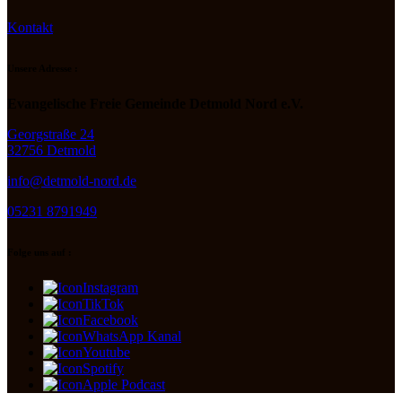
Kontakt
Unsere Adresse :
Evangelische Freie Gemeinde Detmold Nord e.V.
Georgstraße 24
32756 Detmold
info@detmold-nord.de
05231 8791949
Folge uns auf :
Instagram
TikTok
Facebook
WhatsApp Kanal
Youtube
Spotify
Apple Podcast