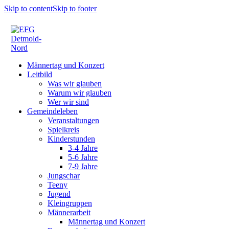
Skip to content
Skip to footer
Männertag und Konzert
Leitbild
Was wir glauben
Warum wir glauben
Wer wir sind
Gemeindeleben
Veranstaltungen
Spielkreis
Kinderstunden
3-4 Jahre
5-6 Jahre
7-9 Jahre
Jungschar
Teeny
Jugend
Kleingruppen
Männerarbeit
Männertag und Konzert