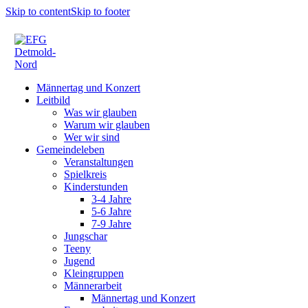
Skip to content
Skip to footer
Männertag und Konzert
Leitbild
Was wir glauben
Warum wir glauben
Wer wir sind
Gemeindeleben
Veranstaltungen
Spielkreis
Kinderstunden
3-4 Jahre
5-6 Jahre
7-9 Jahre
Jungschar
Teeny
Jugend
Kleingruppen
Männerarbeit
Männertag und Konzert