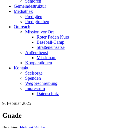
Senioren
Gemeindestruktur
Mediathek
Predigten
Predigtreihen
Outreach
Mission vor Ort
Roter Faden Kurs
Baseball-Camp
Straßeneinsätze
Außendienst
Missionare
Kooperationen
Kontakt
Seelsorge
Spenden
Wegbeschreibung
Impressum
Datenschutz
9. Februar 2025
Gnade
Prediger:
Helmut Willer