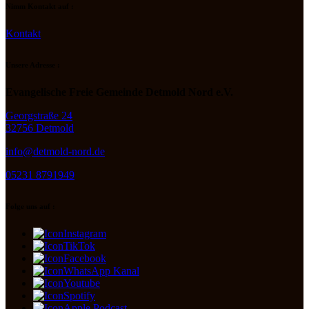
Nimm Kontakt auf :
Kontakt
Unsere Adresse :
Evangelische Freie Gemeinde Detmold Nord e.V.
Georgstraße 24
32756 Detmold
info@detmold-nord.de
05231 8791949
Folge uns auf :
Instagram
TikTok
Facebook
WhatsApp Kanal
Youtube
Spotify
Apple Podcast