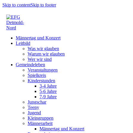
Skip to content
Skip to footer
Männertag und Konzert
Leitbild
Was wir glauben
Warum wir glauben
Wer wir sind
Gemeindeleben
Veranstaltungen
Spielkreis
Kinderstunden
3-4 Jahre
5-6 Jahre
7-9 Jahre
Jungschar
Teeny
Jugend
Kleingruppen
Männerarbeit
Männertag und Konzert