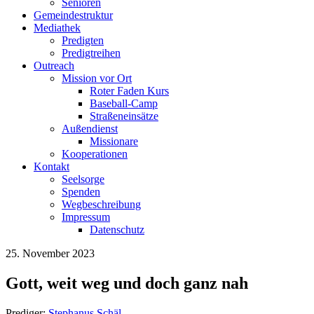
Senioren
Gemeindestruktur
Mediathek
Predigten
Predigtreihen
Outreach
Mission vor Ort
Roter Faden Kurs
Baseball-Camp
Straßeneinsätze
Außendienst
Missionare
Kooperationen
Kontakt
Seelsorge
Spenden
Wegbeschreibung
Impressum
Datenschutz
25. November 2023
Gott, weit weg und doch ganz nah
Prediger:
Stephanus Schäl