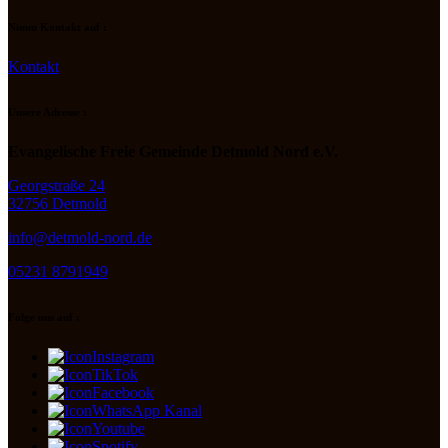
Nimm Kontakt auf :
Kontakt
Unsere Adresse :
Evangelische Freie Gemeinde Detmold Nord e.V.
Georgstraße 24
32756 Detmold
info@detmold-nord.de
05231 8791949
Folge uns auf :
Instagram
TikTok
Facebook
WhatsApp Kanal
Youtube
Spotify