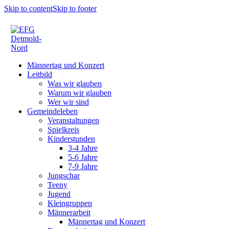
Skip to content
Skip to footer
Männertag und Konzert
Leitbild
Was wir glauben
Warum wir glauben
Wer wir sind
Gemeindeleben
Veranstaltungen
Spielkreis
Kinderstunden
3-4 Jahre
5-6 Jahre
7-9 Jahre
Jungschar
Teeny
Jugend
Kleingruppen
Männerarbeit
Männertag und Konzert