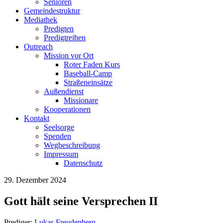
Senioren
Gemeindestruktur
Mediathek
Predigten
Predigtreihen
Outreach
Mission vor Ort
Roter Faden Kurs
Baseball-Camp
Straßeneinsätze
Außendienst
Missionare
Kooperationen
Kontakt
Seelsorge
Spenden
Wegbeschreibung
Impressum
Datenschutz
29. Dezember 2024
Gott hält seine Versprechen II
Prediger:
Lukas Freudenberg