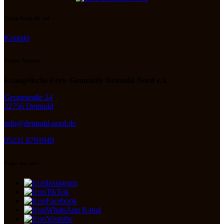
Nimm Kontakt auf :
Kontakt
Unsere Adresse :
Evangelische Freie Gemeinde Detmold Nord e.V.
Georgstraße 24
32756 Detmold
info@detmold-nord.de
05231 8791949
Folge uns auf :
Instagram
TikTok
Facebook
WhatsApp Kanal
Youtube