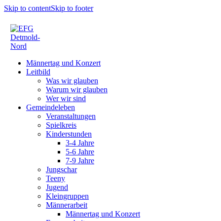
Skip to content
Skip to footer
Männertag und Konzert
Leitbild
Was wir glauben
Warum wir glauben
Wer wir sind
Gemeindeleben
Veranstaltungen
Spielkreis
Kinderstunden
3-4 Jahre
5-6 Jahre
7-9 Jahre
Jungschar
Teeny
Jugend
Kleingruppen
Männerarbeit
Männertag und Konzert