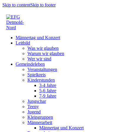
Skip to content
Skip to footer
Männertag und Konzert
Leitbild
Was wir glauben
Warum wir glauben
Wer wir sind
Gemeindeleben
Veranstaltungen
Spielkreis
Kinderstunden
3-4 Jahre
5-6 Jahre
7-9 Jahre
Jungschar
Teeny
Jugend
Kleingruppen
Männerarbeit
Männertag und Konzert