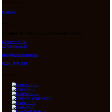
Nimm Kontakt auf :
Kontakt
Unsere Adresse :
Evangelische Freie Gemeinde Detmold Nord e.V.
Georgstraße 24
32756 Detmold
info@detmold-nord.de
05231 8791949
Folge uns auf :
Instagram
TikTok
Facebook
WhatsApp Kanal
Youtube
Spotify
Apple Podcast