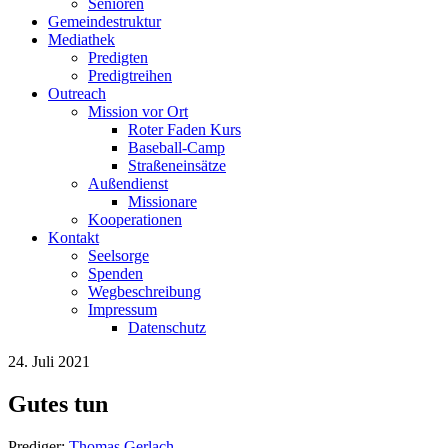
Senioren
Gemeindestruktur
Mediathek
Predigten
Predigtreihen
Outreach
Mission vor Ort
Roter Faden Kurs
Baseball-Camp
Straßeneinsätze
Außendienst
Missionare
Kooperationen
Kontakt
Seelsorge
Spenden
Wegbeschreibung
Impressum
Datenschutz
24. Juli 2021
Gutes tun
Prediger:
Thomas Gerlach