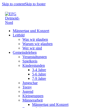
Skip to content
Skip to footer
Männertag und Konzert
Leitbild
Was wir glauben
Warum wir glauben
Wer wir sind
Gemeindeleben
Veranstaltungen
Spielkreis
Kinderstunden
3-4 Jahre
5-6 Jahre
7-9 Jahre
Jungschar
Teeny
Jugend
Kleingruppen
Männerarbeit
Männertag und Konzert