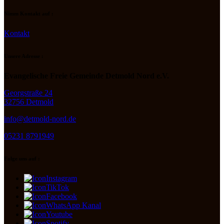
Nimm Kontakt auf :
Kontakt
Unsere Adresse :
Evangelische Freie Gemeinde Detmold Nord e.V.
Georgstraße 24
32756 Detmold
info@detmold-nord.de
05231 8791949
Folge uns auf :
Instagram
TikTok
Facebook
WhatsApp Kanal
Youtube
Spotify