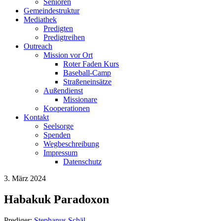
Senioren
Gemeindestruktur
Mediathek
Predigten
Predigtreihen
Outreach
Mission vor Ort
Roter Faden Kurs
Baseball-Camp
Straßeneinsätze
Außendienst
Missionare
Kooperationen
Kontakt
Seelsorge
Spenden
Wegbeschreibung
Impressum
Datenschutz
3. März 2024
Habakuk Paradoxon
Prediger:
Stephanus Schäl