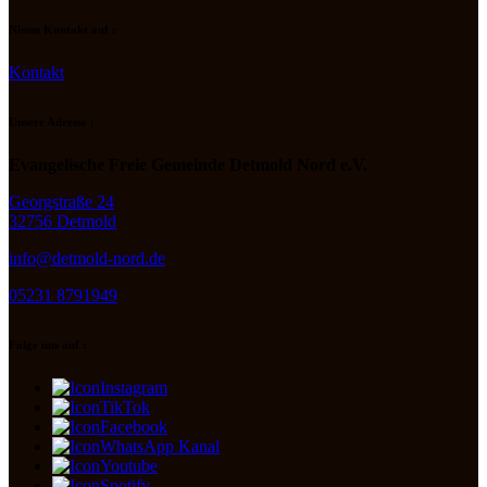
Nimm Kontakt auf :
Kontakt
Unsere Adresse :
Evangelische Freie Gemeinde Detmold Nord e.V.
Georgstraße 24
32756 Detmold
info@detmold-nord.de
05231 8791949
Folge uns auf :
Instagram
TikTok
Facebook
WhatsApp Kanal
Youtube
Spotify