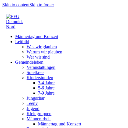
Skip to content
Skip to footer
Männertag und Konzert
Leitbild
Was wir glauben
Warum wir glauben
Wer wir sind
Gemeindeleben
Veranstaltungen
Spielkreis
Kinderstunden
3-4 Jahre
5-6 Jahre
7-9 Jahre
Jungschar
Teeny
Jugend
Kleingruppen
Männerarbeit
Männertag und Konzert