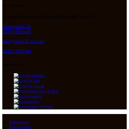
Unsere Adresse :
Evangelische Freie Gemeinde Detmold Nord e.V.
Georgstraße 24
32756 Detmold
info@detmold-nord.de
05231 8791949
Folge uns auf :
Instagram
TikTok
Facebook
WhatsApp Kanal
Youtube
Spotify
Apple Podcast
Impressum
Datenschutz