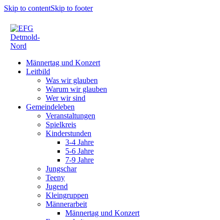
Skip to content
Skip to footer
Männertag und Konzert
Leitbild
Was wir glauben
Warum wir glauben
Wer wir sind
Gemeindeleben
Veranstaltungen
Spielkreis
Kinderstunden
3-4 Jahre
5-6 Jahre
7-9 Jahre
Jungschar
Teeny
Jugend
Kleingruppen
Männerarbeit
Männertag und Konzert