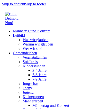
Skip to content
Skip to footer
Männertag und Konzert
Leitbild
Was wir glauben
Warum wir glauben
Wer wir sind
Gemeindeleben
Veranstaltungen
Spielkreis
Kinderstunden
3-4 Jahre
5-6 Jahre
7-9 Jahre
Jungschar
Teeny
Jugend
Kleingruppen
Männerarbeit
Männertag und Konzert