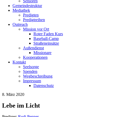
Senioren
Gemeindestruktur
Mediathek
Predigten
Predigtreihen
Outreach
Mission vor Ort
Roter Faden Kurs
Baseball-Camp
Straßeneinsätze
Außendienst
Missionare
Kooperationen
Kontakt
Seelsorge
Spenden
Wegbeschreibung
Impressum
Datenschutz
8. März 2020
Lebe im Licht
Prediger:
Rudi Penner