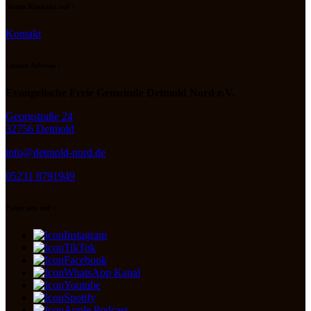
Nimm Kontakt auf :
Kontakt
Unsere Adresse :
Evangelische Freie Gemeinde Detmold Nord e.V.
Georgstraße 24
32756 Detmold
info@detmold-nord.de
05231 8791949
Folge uns auf :
Instagram
TikTok
Facebook
WhatsApp Kanal
Youtube
Spotify
Apple Podcast