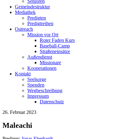
Senioren
Gemeindestruktur
Mediathek
Predigten
Predigtreihen
Outreach
Mission vor Ort
Roter Faden Kurs
Baseball-Camp
Straßeneinsätze
Außendienst
Missionare
Kooperationen
Kontakt
Seelsorge
Spenden
Wegbeschreibung
Impressum
Datenschutz
26. Februar 2023
Maleachi
Prediger:
Jonas Eberhardt