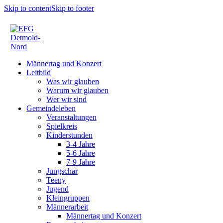
Skip to content
Skip to footer
Männertag und Konzert
Leitbild
Was wir glauben
Warum wir glauben
Wer wir sind
Gemeindeleben
Veranstaltungen
Spielkreis
Kinderstunden
3-4 Jahre
5-6 Jahre
7-9 Jahre
Jungschar
Teeny
Jugend
Kleingruppen
Männerarbeit
Männertag und Konzert