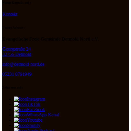
Nimm Kontakt auf :
Kontakt
Unsere Adresse :
Evangelische Freie Gemeinde Detmold Nord e.V.
Georgstraße 24
32756 Detmold
info@detmold-nord.de
05231 8791949
Folge uns auf :
Instagram
TikTok
Facebook
WhatsApp Kanal
Youtube
Spotify
Apple Podcast