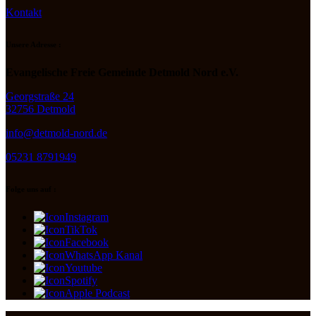
Kontakt
Unsere Adresse :
Evangelische Freie Gemeinde Detmold Nord e.V.
Georgstraße 24
32756 Detmold
info@detmold-nord.de
05231 8791949
Folge uns auf :
Instagram
TikTok
Facebook
WhatsApp Kanal
Youtube
Spotify
Apple Podcast