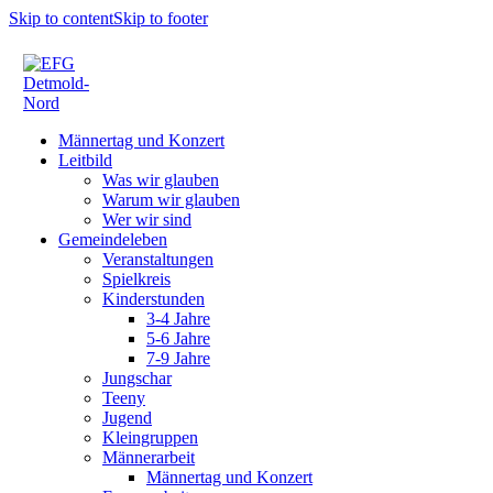
Skip to content
Skip to footer
Männertag und Konzert
Leitbild
Was wir glauben
Warum wir glauben
Wer wir sind
Gemeindeleben
Veranstaltungen
Spielkreis
Kinderstunden
3-4 Jahre
5-6 Jahre
7-9 Jahre
Jungschar
Teeny
Jugend
Kleingruppen
Männerarbeit
Männertag und Konzert