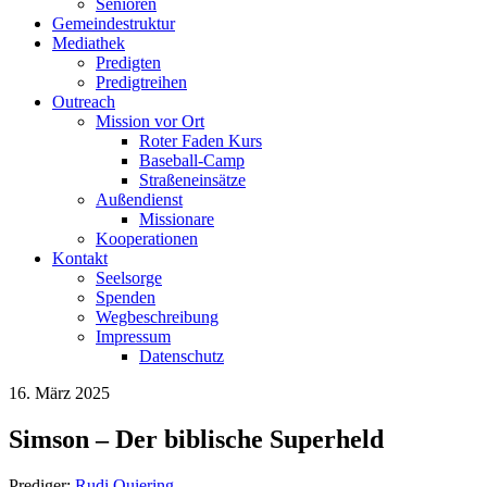
Senioren
Gemeindestruktur
Mediathek
Predigten
Predigtreihen
Outreach
Mission vor Ort
Roter Faden Kurs
Baseball-Camp
Straßeneinsätze
Außendienst
Missionare
Kooperationen
Kontakt
Seelsorge
Spenden
Wegbeschreibung
Impressum
Datenschutz
16. März 2025
Simson – Der biblische Superheld
Prediger:
Rudi Quiering