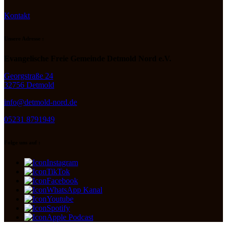
Kontakt
Unsere Adresse :
Evangelische Freie Gemeinde Detmold Nord e.V.
Georgstraße 24
32756 Detmold
info@detmold-nord.de
05231 8791949
Folge uns auf :
Instagram
TikTok
Facebook
WhatsApp Kanal
Youtube
Spotify
Apple Podcast