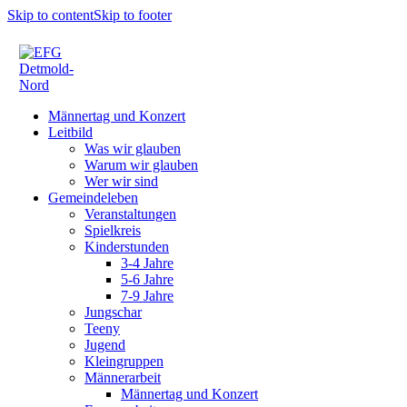
Skip to content
Skip to footer
Männertag und Konzert
Leitbild
Was wir glauben
Warum wir glauben
Wer wir sind
Gemeindeleben
Veranstaltungen
Spielkreis
Kinderstunden
3-4 Jahre
5-6 Jahre
7-9 Jahre
Jungschar
Teeny
Jugend
Kleingruppen
Männerarbeit
Männertag und Konzert