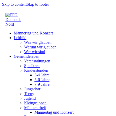
Skip to content
Skip to footer
Männertag und Konzert
Leitbild
Was wir glauben
Warum wir glauben
Wer wir sind
Gemeindeleben
Veranstaltungen
Spielkreis
Kinderstunden
3-4 Jahre
5-6 Jahre
7-9 Jahre
Jungschar
Teeny
Jugend
Kleingruppen
Männerarbeit
Männertag und Konzert