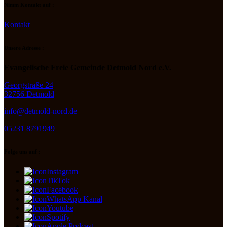
Nimm Kontakt auf :
Kontakt
Unsere Adresse :
Evangelische Freie Gemeinde Detmold Nord e.V.
Georgstraße 24
32756 Detmold
info@detmold-nord.de
05231 8791949
Folge uns auf :
Instagram
TikTok
Facebook
WhatsApp Kanal
Youtube
Spotify
Apple Podcast