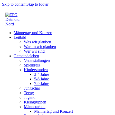
Skip to content
Skip to footer
Männertag und Konzert
Leitbild
Was wir glauben
Warum wir glauben
Wer wir sind
Gemeindeleben
Veranstaltungen
Spielkreis
Kinderstunden
3-4 Jahre
5-6 Jahre
7-9 Jahre
Jungschar
Teeny
Jugend
Kleingruppen
Männerarbeit
Männertag und Konzert