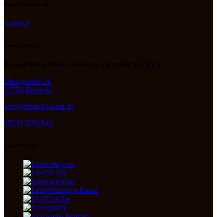
Nimm Kontakt auf :
Kontakt
Unsere Adresse :
Evangelische Freie Gemeinde Detmold Nord e.V.
Georgstraße 24
32756 Detmold
info@detmold-nord.de
05231 8791949
Folge uns auf :
Instagram
TikTok
Facebook
WhatsApp Kanal
Youtube
Spotify
Apple Podcast