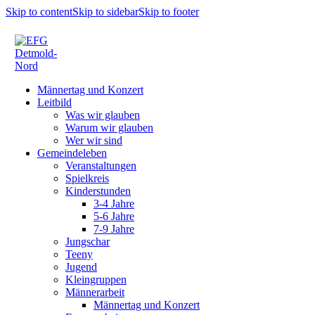
Skip to content
Skip to sidebar
Skip to footer
Männertag und Konzert
Leitbild
Was wir glauben
Warum wir glauben
Wer wir sind
Gemeindeleben
Veranstaltungen
Spielkreis
Kinderstunden
3-4 Jahre
5-6 Jahre
7-9 Jahre
Jungschar
Teeny
Jugend
Kleingruppen
Männerarbeit
Männertag und Konzert