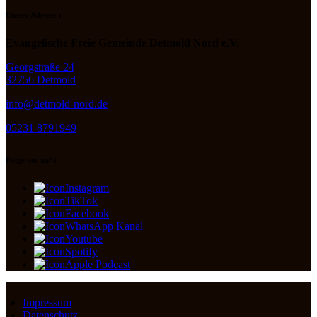
Unsere Adresse :
Evangelische Freie Gemeinde Detmold Nord e.V.
Georgstraße 24
32756 Detmold
info@detmold-nord.de
05231 8791949
Folge uns auf :
Instagram
TikTok
Facebook
WhatsApp Kanal
Youtube
Spotify
Apple Podcast
Impressum
Datenschutz