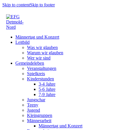
Skip to content
Skip to footer
Männertag und Konzert
Leitbild
Was wir glauben
Warum wir glauben
Wer wir sind
Gemeindeleben
Veranstaltungen
Spielkreis
Kinderstunden
3-4 Jahre
5-6 Jahre
7-9 Jahre
Jungschar
Teeny
Jugend
Kleingruppen
Männerarbeit
Männertag und Konzert