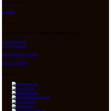
Nimm Kontakt auf :
Kontakt
Unsere Adresse :
Evangelische Freie Gemeinde Detmold Nord e.V.
Georgstraße 24
32756 Detmold
info@detmold-nord.de
05231 8791949
Folge uns auf :
Instagram
TikTok
Facebook
WhatsApp Kanal
Youtube
Spotify
Apple Podcast