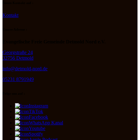
Nimm Kontakt auf :
Kontakt
Unsere Adresse :
Evangelische Freie Gemeinde Detmold Nord e.V.
Georgstraße 24
32756 Detmold
info@detmold-nord.de
05231 8791949
Folge uns auf :
Instagram
TikTok
Facebook
WhatsApp Kanal
Youtube
Spotify
Apple Podcast