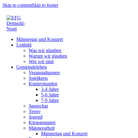
Skip to content
Skip to footer
Männertag und Konzert
Leitbild
Was wir glauben
Warum wir glauben
Wer wir sind
Gemeindeleben
Veranstaltungen
Spielkreis
Kinderstunden
3-4 Jahre
5-6 Jahre
7-9 Jahre
Jungschar
Teeny
Jugend
Kleingruppen
Männerarbeit
Männertag und Konzert