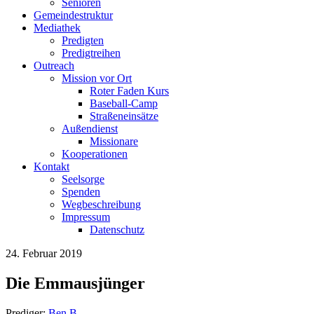
Senioren
Gemeindestruktur
Mediathek
Predigten
Predigtreihen
Outreach
Mission vor Ort
Roter Faden Kurs
Baseball-Camp
Straßeneinsätze
Außendienst
Missionare
Kooperationen
Kontakt
Seelsorge
Spenden
Wegbeschreibung
Impressum
Datenschutz
24. Februar 2019
Die Emmausjünger
Prediger:
Ben B.