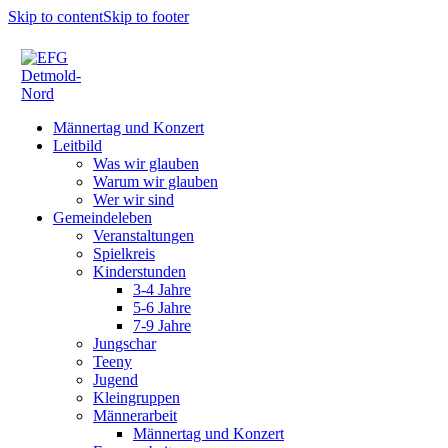
Skip to content
Skip to footer
Männertag und Konzert
Leitbild
Was wir glauben
Warum wir glauben
Wer wir sind
Gemeindeleben
Veranstaltungen
Spielkreis
Kinderstunden
3-4 Jahre
5-6 Jahre
7-9 Jahre
Jungschar
Teeny
Jugend
Kleingruppen
Männerarbeit
Männertag und Konzert