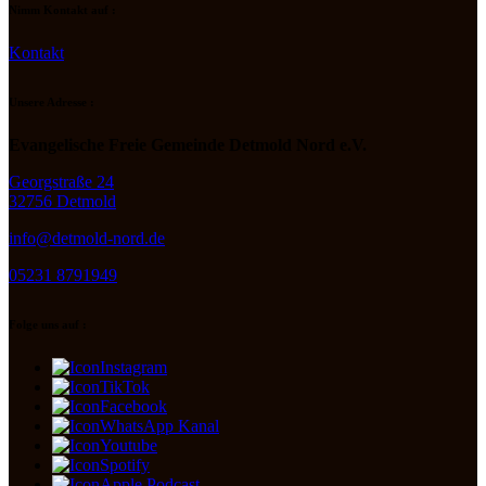
Nimm Kontakt auf :
Kontakt
Unsere Adresse :
Evangelische Freie Gemeinde Detmold Nord e.V.
Georgstraße 24
32756 Detmold
info@detmold-nord.de
05231 8791949
Folge uns auf :
Instagram
TikTok
Facebook
WhatsApp Kanal
Youtube
Spotify
Apple Podcast