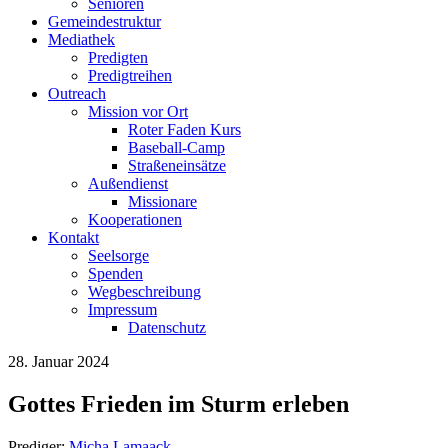
Senioren
Gemeindestruktur
Mediathek
Predigten
Predigtreihen
Outreach
Mission vor Ort
Roter Faden Kurs
Baseball-Camp
Straßeneinsätze
Außendienst
Missionare
Kooperationen
Kontakt
Seelsorge
Spenden
Wegbeschreibung
Impressum
Datenschutz
28. Januar 2024
Gottes Frieden im Sturm erleben
Prediger:
Micha Lamaack