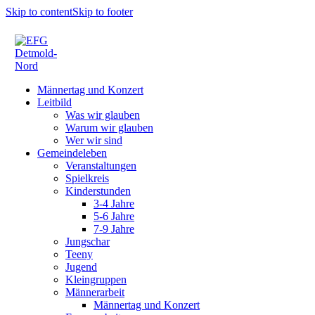
Skip to content
Skip to footer
Männertag und Konzert
Leitbild
Was wir glauben
Warum wir glauben
Wer wir sind
Gemeindeleben
Veranstaltungen
Spielkreis
Kinderstunden
3-4 Jahre
5-6 Jahre
7-9 Jahre
Jungschar
Teeny
Jugend
Kleingruppen
Männerarbeit
Männertag und Konzert