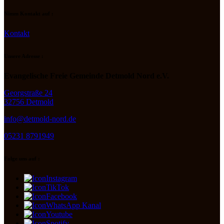
Nimm Kontakt auf :
Kontakt
Unsere Adresse :
Evangelische Freie Gemeinde Detmold Nord e.V.
Georgstraße 24
32756 Detmold
info@detmold-nord.de
05231 8791949
Folge uns auf :
Instagram
TikTok
Facebook
WhatsApp Kanal
Youtube
Spotify