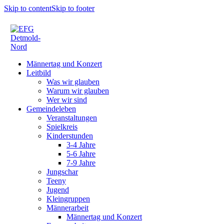
Skip to content
Skip to footer
Männertag und Konzert
Leitbild
Was wir glauben
Warum wir glauben
Wer wir sind
Gemeindeleben
Veranstaltungen
Spielkreis
Kinderstunden
3-4 Jahre
5-6 Jahre
7-9 Jahre
Jungschar
Teeny
Jugend
Kleingruppen
Männerarbeit
Männertag und Konzert