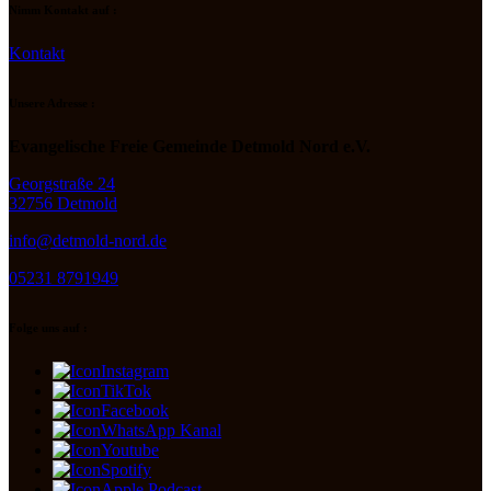
Nimm Kontakt auf :
Kontakt
Unsere Adresse :
Evangelische Freie Gemeinde Detmold Nord e.V.
Georgstraße 24
32756 Detmold
info@detmold-nord.de
05231 8791949
Folge uns auf :
Instagram
TikTok
Facebook
WhatsApp Kanal
Youtube
Spotify
Apple Podcast