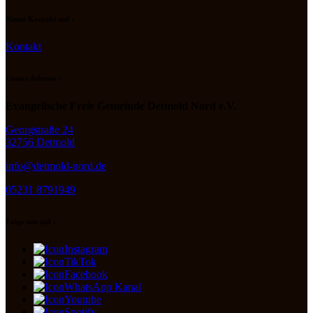
Nimm Kontakt auf :
Kontakt
Unsere Adresse :
Evangelische Freie Gemeinde Detmold Nord e.V.
Georgstraße 24
32756 Detmold
info@detmold-nord.de
05231 8791949
Folge uns auf :
Instagram
TikTok
Facebook
WhatsApp Kanal
Youtube
Spotify