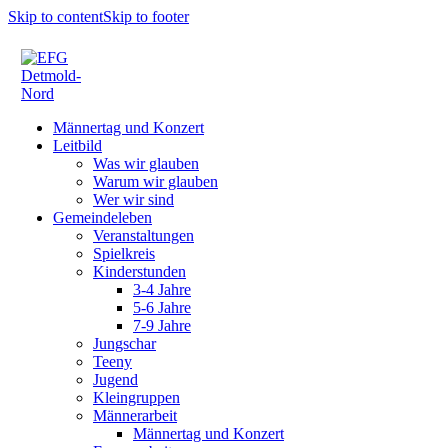
Skip to content
Skip to footer
Männertag und Konzert
Leitbild
Was wir glauben
Warum wir glauben
Wer wir sind
Gemeindeleben
Veranstaltungen
Spielkreis
Kinderstunden
3-4 Jahre
5-6 Jahre
7-9 Jahre
Jungschar
Teeny
Jugend
Kleingruppen
Männerarbeit
Männertag und Konzert