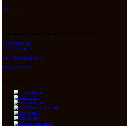
Kontakt
Unsere Adresse :
Evangelische Freie Gemeinde Detmold Nord e.V.
Georgstraße 24
32756 Detmold
info@detmold-nord.de
05231 8791949
Folge uns auf :
Instagram
TikTok
Facebook
WhatsApp Kanal
Youtube
Spotify
Apple Podcast