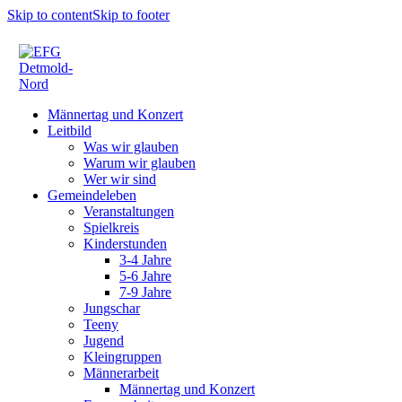
Skip to content
Skip to footer
Männertag und Konzert
Leitbild
Was wir glauben
Warum wir glauben
Wer wir sind
Gemeindeleben
Veranstaltungen
Spielkreis
Kinderstunden
3-4 Jahre
5-6 Jahre
7-9 Jahre
Jungschar
Teeny
Jugend
Kleingruppen
Männerarbeit
Männertag und Konzert